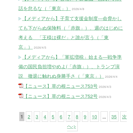
話を怠るな（「東京」）
2026/4/8
【メディアから】子育て支援金制度―命脅かし
ても下がらぬ保険料（「赤旗」）、週のはじめに
考える 「王様は裸だ」と誰が言う（「東
京」）
2026/4/5
【メディアから】「軍拡増税」始まる―戦争準
備の国民負担増やめよ(「赤旗」）、トランプ演
説 撤退に触れぬ身勝手さ（「東京」）
2026/4/4
【ニュース】草の根ニュース753号
2026/4/3
【ニュース】草の根ニュース752号
2026/4/3
1
2
3
4
5
6
7
8
9
10
...
35
次
へ->