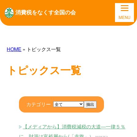
消費税をなくす全国の会
MENU
HOME
» トピックス一覧
トピックス一覧
カテゴリー
【メディアから】消費税減税の大道―一律５％
に 財源は富裕層から(「赤旗」）