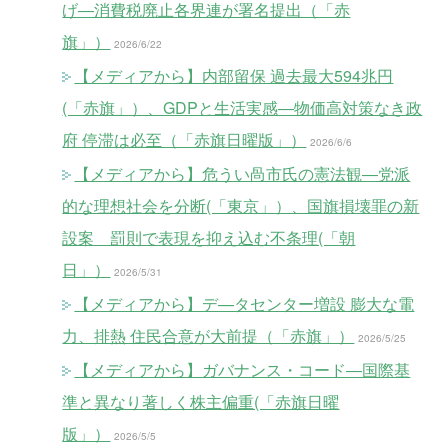
げ―消費税廃止各界連が署名提出（「赤
旗」）
2026/6/22
【メディアから】内部留保 過去最大594兆円
(「赤旗」）、GDPと生活実感―物価高対策なき政
府 停滞は必至（「赤旗日曜版」）
2026/6/6
【メディアから】危うい咼市氏の憲法観―党派
的な理想社会を分断(「東京」）、国旗損壊罪の新
設案 罰則で表現を抑え込む不条理(「朝
日」）
2026/5/31
【メディアから】デ—タセンター増設 膨大な電
力、排熱 住民合意が大前提（「赤旗」）
2026/5/25
【メディアから】ガバナンス・コード―国際基
準と異なり著しく株主偏重(「赤旗日曜
版」）
2026/5/5