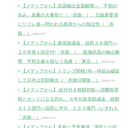
【メディアから】武器輸出全面解禁―「平和の
歩み」放棄の大暴挙だ（「赤旗」）、日銀新委員
にリフレ派―問われる政府からの独立性（「赤
旗」）
2026/4/27
【メディアから】政党助成金 自民３８億円―
２６年第１回交付(「赤旗」）、殺傷武器の輸出解
禁 平和主義を損なう浅慮（「東京」）
2026/4/23
【メディアから】トランプ関税1年―枠組み破綻
して日本は巨額拠出（「赤旗日曜版」）
2026/4/19
【メディアから】 給付付き税額控除―消費税増
税とセットになる恐れ.。６年分政党助成金 総額
３１５億円―自民に半分 １５３億円（いずれも
「赤旗」）
2026/4/12
【メディアから】首相と予算審議 国民との対