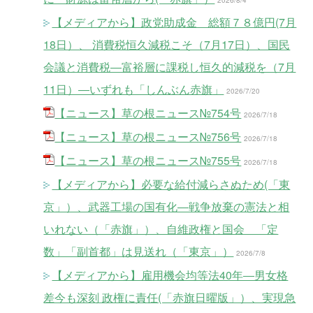
2026/8/4
【メディアから】政党助成金 総額７８億円(7月
18日）、 消費税恒久減税こそ（7月17日）、国民
会議と消費税―富裕層に課税し恒久的減税を（7月
11日）―いずれも「しんぶん赤旗」
2026/7/20
【ニュース】草の根ニュース№754号
2026/7/18
【ニュース】草の根ニュース№756号
2026/7/18
【ニュース】草の根ニュース№755号
2026/7/18
【メディアから】必要な給付減らさぬため(「東
京」）、武器工場の国有化―戦争放棄の憲法と相
いれない（「赤旗」）、自維政権と国会 「定
数」「副首都」は見送れ（「東京」）
2026/7/8
【メディアから】雇用機会均等法40年―男女格
差今も深刻 政権に責任(「赤旗日曜版」）、実現急