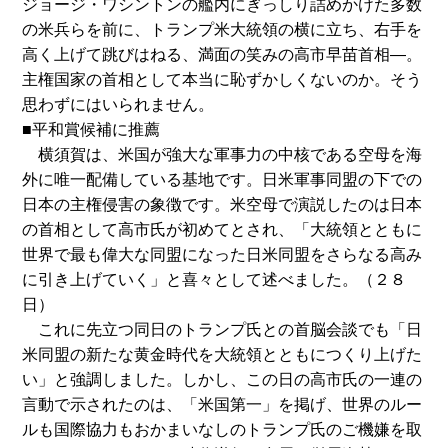
ジョージ・ワシントンの艦内にぎっしり詰めかけた多数
の米兵らを前に、トランプ米大統領の横に立ち、右手を
高く上げて跳びはねる、満面の笑みの高市早苗首相―。
主権国家の首相として本当に恥ずかしくないのか。そう
思わずにはいられません。
■平和賞候補に推薦
横須賀は、米国が強大な軍事力の中核である空母を海
外に唯一配備している基地です。日米軍事同盟の下での
日本の主権侵害の象徴です。米空母で演説したのは日本
の首相として高市氏が初めてとされ、「大統領とともに
世界で最も偉大な同盟になった日米同盟をさらなる高み
に引き上げていく」と喜々として述べました。（２８
日）
これに先立つ同日のトランプ氏との首脳会談でも「日
米同盟の新たな黄金時代を大統領とともにつくり上げた
い」と強調しました。しかし、この日の高市氏の一連の
言動で示されたのは、「米国第一」を掲げ、世界のルー
ルも国際協力もおかまいなしのトランプ氏のご機嫌を取