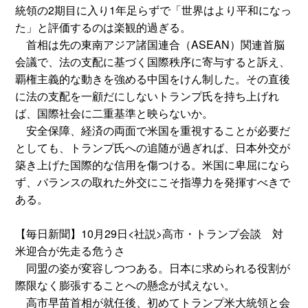
統領の2期目に入り1年足らずで「世界はより平和になっ
た」と評価するのは楽観的過ぎる。
首相は先の東南アジア諸国連合（ASEAN）関連首脳
会議で、法の支配に基づく国際秩序に寄与すると訴え、
覇権主義的な動きを強める中国をけん制した。その直後
に法の支配を一顧だにしないトランプ氏を持ち上げれ
ば、国際社会に二重基準と映らないか。
安全保障、経済の両面で米国を重視することが必要だ
としても、トランプ氏への追随が過ぎれば、日本外交が
築き上げた国際的な信用を傷つける。米国に卑屈になら
ず、バランスの取れた外交にこそ指導力を発揮すべきで
ある。
【毎日新聞】10月29日<社説>高市・トランプ会談 対
米迎合が先走る危うさ
同盟の姿が変容しつつある。日本に求められる役割が
際限なく膨張することへの懸念が拭えない。
高市早苗首相が就任後、初めてトランプ米大統領と会