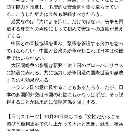
防衛協力を推進し、多層的な安全網を張り巡らせてい
る。こうした努力は今後も継続すべきだろう。
必要なのは「力による抑止」だけではない。紛争を回
避する外交との両輪によって初めて安定への道筋が見え
てくる。
中国との直接協議を重ね、緊張を管理する努力を怠っ
てはならない。中国と台湾の紛争が起これば日本は傍観
者ではいられない。
大国間紛争の影響は新興・途上国のグローバルサウス
に顕著に表れる。共に協力し紛争回避の国際世論を醸成
するのも効果がある。
トランプ氏の意に反することもあるだろう。だが、日
本の多国間外交は米国の利益にもかなうはずだ。そう説
得することが結果的に信頼関係を強くする。
【日刊スポーツ】10月30日東ちづる「女性だからこそ
媚びと過剰適応でのし上がってきたと想像、残念」核兵
器保有にも異論