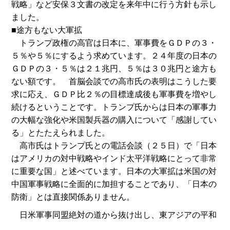
戦略」など安保３文書の改定を来年中に行う方針も示し
ました。
■途方もない大軍拡
トランプ政権の高官は日本に、軍事費をＧＤＰの３・
５％や５％にするよう求めています。２４年度の日本の
ＧＤＰの３・５％は２１兆円、５％は３０兆円と途方も
ない額です。 首脳会談での高市氏の表明はこうした要
求に応え、ＧＤＰ比２％の目標達成後も軍事費を増やし
続けるということです。トランプ氏からは日本の軍事力
の大幅な強化や米国製兵器の購入について「感謝してい
る」とたたえられました。
高市氏はトランプ氏との電話会談（２５日）で「日本
はアメリカの対中戦略やインド太平洋戦略にとって非常
に重要な国」と述べています。日本の大軍拡は米国の対
中国軍事戦略に全面的に加担することであり、「日本の
防衛」とは直接関係ありません。
日米軍事同盟絶対の道から抜け出し、東アジアの平和