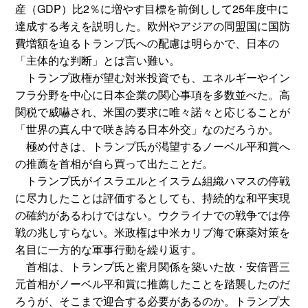
産（GDP）比2％に増やす目標を前倒しして25年度中に
達成する考えを説明した。欧州やアジアの同盟国に国防
費増額を迫るトランプ氏への配慮は明らかで、日本の
「主体的な判断」とは言い難い。
トランプ政権が望む対米投資でも、エネルギーやイン
フラ分野を中心に日本企業の関心事項を多数並べた。高
関税で威嚇され、米国の要求に唯々諾々と応じることが
「世界の真ん中で咲き誇る日本外交」なのだろうか。
極め付きは、トランプ氏が渇望するノーベル平和賞へ
の推薦を首相が自ら買って出たことだ。
トランプ氏がイスラエルとイスラム組織ハマスの停戦
に尽力したことは評価するとしても、持続的な和平実現
の確約があるわけではない。ウクライナでの戦争では停
戦の兆しすらない。米政権は中米カリブ海で麻薬対策を
名目に一方的な軍事行動を繰り返す。
首相は、トランプ氏と蜜月関係を築いた故・安倍晋三
元首相がノーベル平和賞に推薦したことを踏襲したのだ
ろうが、そこまで迎合する必要があるのか。トランプ大