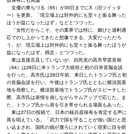
女優の東ちづる（65）が30日までにX（旧ツイッタ
ー）を更新。「現立場上は対外的にも堂々と振る舞った
ほうが益になったはず」などとつづった。
「女性だからこそ、その業界では特に、媚びと過剰適
応でのし上がってきたと想像できる。大変だっただろ
う。が、現立場上は対外的にも堂々と振る舞ったほうが
益になったはず。残念」とつづった。
東は直接言及していないが、自民党の高市早苗首相
（64）は28日に米トランプ大統領と初の日米首脳会談
を行った。高市氏は28日午前、来日したトランプ氏と初
の首脳会談を行い、午後はトランプ氏とともに横須賀基
地を視察した。横須賀基地でトランプ氏がスピーチした
際、高市氏は表情を崩しながらサムアップで応じた。ま
た、トランプ氏から肩を引き寄せられる場面もあった。
東は27日の投稿で、日本の核兵器保有を肯定する声に
異を唱えている。「武力で国を守ることが強い国だと思
い込まされ、国民の個が蔑ろにされていく現実に目を瞑