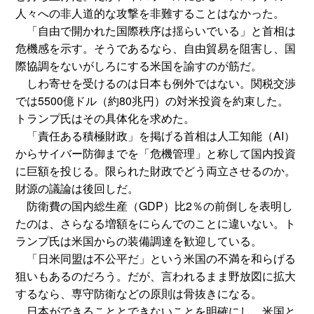
人々への非人道的な攻撃を非難することはなかった。
「自由で開かれた国際秩序は揺らいでいる」と首相は
危機感を示す。そうであるなら、自由貿易を阻害し、国
際協調をないがしろにする米国を諭すのが筋だ。
しわ寄せを受けるのは日本も例外ではない。関税交渉
では5500億ドル（約80兆円）の対米投資を約束した。
トランプ氏はその具体化を求めた。
「責任ある積極財政」を掲げる首相は人工知能（AI）
からサイバー防御までを「危機管理」と称して国内投資
に巨額を投じる。限られた財政でどう両立させるのか。
財源の議論は後回しだ。
防衛費の国内総生産（GDP）比2％の前倒しを表明し
たのは、さらなる増額をにらんでのことに違いない。ト
ランプ氏は米国からの装備調達を歓迎している。
「日米同盟は不公平だ」という米国の不満を和らげる
狙いもあるのだろう。だが、言われるまま野放図に拡大
するなら、専守防衛などの原則は骨抜きになる。
日本ができることとできないことを明確にし、米国と