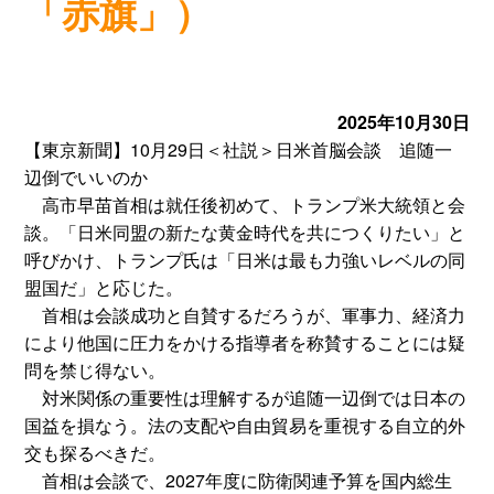
「赤旗」）
2025年10月30日
【東京新聞】10月29日＜社説＞日米首脳会談 追随一
辺倒でいいのか
高市早苗首相は就任後初めて、トランプ米大統領と会
談。「日米同盟の新たな黄金時代を共につくりたい」と
呼びかけ、トランプ氏は「日米は最も力強いレベルの同
盟国だ」と応じた。
首相は会談成功と自賛するだろうが、軍事力、経済力
により他国に圧力をかける指導者を称賛することには疑
問を禁じ得ない。
対米関係の重要性は理解するが追随一辺倒では日本の
国益を損なう。法の支配や自由貿易を重視する自立的外
交も探るべきだ。
首相は会談で、2027年度に防衛関連予算を国内総生