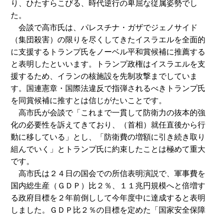
り、ひたすらこびる、時代逆行の卑屈な従属姿勢でし
た。
会談で高市氏は、パレスチナ・ガザでジェノサイド
（集団殺害）の限りを尽くしてきたイスラエルを全面的
に支援するトランプ氏をノーベル平和賞候補に推薦する
と表明したといいます。トランプ政権はイスラエルを支
援するため、イランの核施設を先制攻撃までしていま
す。国連憲章・国際法違反で指弾されるべきトランプ氏
を同賞候補に推すとは信じがたいことです。
高市氏が会談で「これまで一貫して防衛力の抜本的強
化の必要性を訴えてきており、（首相）就任直後から行
動に移している」とし、「防衛費の増額に引き続き取り
組んでいく」とトランプ氏に約束したことは極めて重大
です。
高市氏は２４日の国会での所信表明演説で、軍事費を
国内総生産（ＧＤＰ）比２％、１１兆円規模へと倍増す
る政府目標を２年前倒しして今年度中に達成すると表明
しました。ＧＤＰ比２％の目標を定めた「国家安全保障