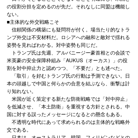
の役割分担を定めるのが先だ。それなしに同盟は機能し
ない。
■主体的な外交戦略こそ
信頼関係の構築にも疑問符が付く。場当たり的なトラ
ンプ外交は不安材料だ。ロシアへの融和と敵対で揺れる
姿勢を見ればわかる。対中姿勢も同じだ。
トランプ氏は先週、アルバニージー豪首相との会談で
米英豪の安全保障枠組み「AUKUS（オーカス）」の役
割を対中抑止力と認めつつ、「不要だ」とも述べた。
「取引」を好むトランプ氏の行動は予測できない。日
本の頭越しで中国と何らかの合意を結ぶなら、衝撃は計
り知れない。
米国が近く策定する新たな防衛戦略では「対中抑止」
を低減させ、「本土防衛」を重視する方針とされる。中
国に対する誤ったメッセージになるとの懸念もある。
不透明な時代にあって求められるのは主体的な戦略外
交である。
日本は、オーストラリア、韓国、フィリピンなどとの