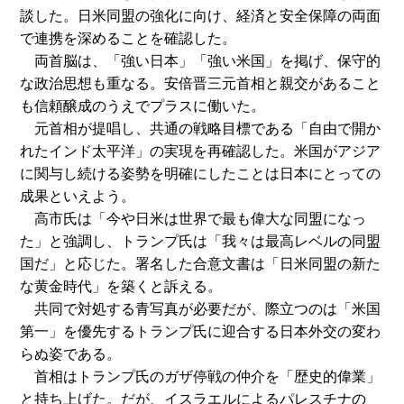
談した。日米同盟の強化に向け、経済と安全保障の両面
で連携を深めることを確認した。
両首脳は、「強い日本」「強い米国」を掲げ、保守的
な政治思想も重なる。安倍晋三元首相と親交があること
も信頼醸成のうえでプラスに働いた。
元首相が提唱し、共通の戦略目標である「自由で開か
れたインド太平洋」の実現を再確認した。米国がアジア
に関与し続ける姿勢を明確にしたことは日本にとっての
成果といえよう。
高市氏は「今や日米は世界で最も偉大な同盟になっ
た」と強調し、トランプ氏は「我々は最高レベルの同盟
国だ」と応じた。署名した合意文書は「日米同盟の新た
な黄金時代」を築くと訴える。
共同で対処する青写真が必要だが、際立つのは「米国
第一」を優先するトランプ氏に迎合する日本外交の変わ
らぬ姿である。
首相はトランプ氏のガザ停戦の仲介を「歴史的偉業」
と持ち上げた。だが、イスラエルによるパレスチナの