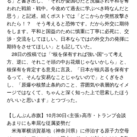
る」と書き出し、「それが愛国心だと洗脳され平和を奪
われた戦前・戦中。今改めて過去に学ぶべき時なんだと
思う」と記述。続くポストでは「どこからか突然攻撃さ
れたら！？ そう考えると恐怖です。だから外交に期待
をします。平和と国益のために慎重に丁寧に必死に、交
渉・交流をしてほしい。日本ならではの外交力の発揮に
期待をさせてほしい」とも記していた。
28日の投稿では「“核を保有すれば強い国”って考え
方、逆に、それこそ頭の中お花畑じゃないかしら」と、
核保有を肯定する意見に言及。「日本が核兵器を保有す
るって、そんな安易なことじゃないので」とくぎをさ
し、「原爆や核禁止条約のこと、雰囲気や表層的なイメ
ージではなくて、ちゃんと深く知った上で思索したほう
がいいと思います」とつづった。
【しんぶん赤旗】10月30日<主張>高市・トランプ会談
あまりにも卑屈な従属姿勢だ
米海軍横須賀基地（神奈川県）に停泊する原子力空母