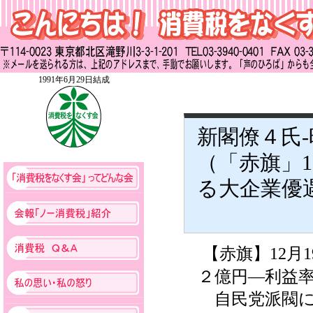
1991年6月29日結成
新閣僚４氏
（「赤旗」
る大企業優
【赤旗】12
２億円―利益
自民党派閥に