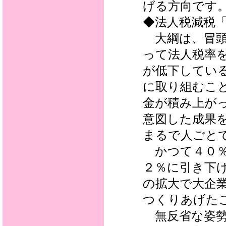
げる方向です
◆法人税減税
大綱は、冒頭
って法人税率
が低下してい
に取り組むこ
金が積み上が
意図した成果
まるで人ごと
かつて４０％
２％に引き下
の拡大で大企
つくりあげた
無反省な姿勢