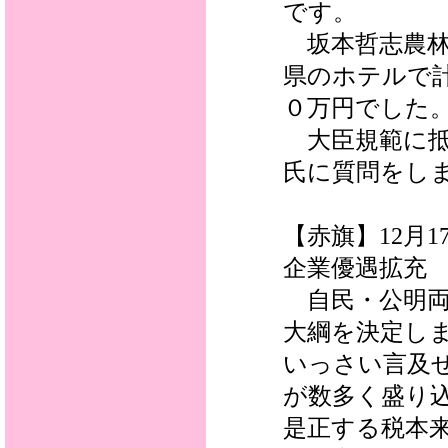
です。
坂本哲志農林
県のホテルで
０万円でした。
大臣規範に抵
氏に質問をし
【赤旗】12月
企業優遇拡充
自民・公明両
大綱を決定し
いっさい言及
が数多く盛り
是正する税本