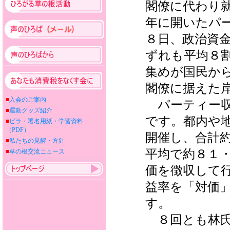
閣僚に代わり
年に開いたパ
８日、政治資
ずれも平均８
集めが国民か
閣僚に据えた岸
■
入会のご案内
パーティー収
■
運動グッズ紹介
です。都内や
■
ビラ・署名用紙・学習資料
（PDF）
開催し、合計
■
私たちの見解・方針
平均で約８１
■
草の根交流ニュース
価を徴収して
益率を「対価
す。
８回とも林氏