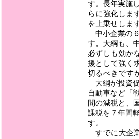
す。長年実施
らに強化しま
を上乗せしま
中小企業の６
す。大綱も、
必ずしも効か
援として強く
切るべきです
大綱が投資促
自動車など「
間の減税と、
課税を７年間
す。
すでに大企業