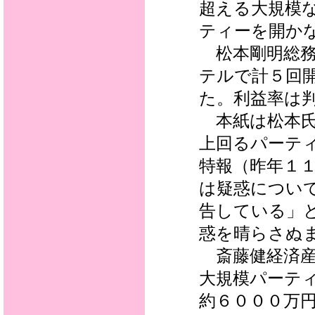
超える大規模
ティーを開か
松本剛明総務
テルで計５回
た。利益率は
本紙は松本氏
上回るパーテ
特報（昨年１
は疑惑につい
告している」
惑を晴らさぬ
斎藤健経済産
大規模パーテ
約６０００万