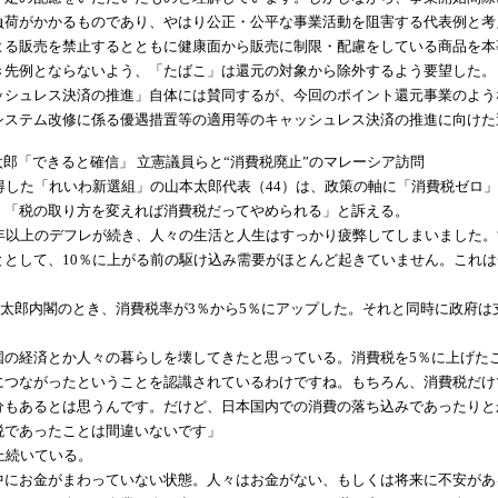
負荷がかかるものであり、やはり公正・公平な事業活動を阻害する代表例と考
よる販売を禁止するとともに健康面から販売に制限・配慮をしている商品を本
き先例とならないよう、「たばこ」は還元の対象から除外するよう要望した。
ッシュレス決済の推進」自体には賛同するが、今回のポイント還元事業のよう
システム改修に係る優遇措置等の適用等のキャッシュレス決済の推進に向けた
 山本太郎「できると確信」 立憲議員らと“消費税廃止”のマレーシア訪問
得した「れいわ新選組」の山本太郎代表（44）は、政策の軸に「消費税ゼロ
、「税の取り方を変えれば消費税だってやめられる」と訴える。
0年以上のデフレが続き、人々の生活と人生はすっかり疲弊してしまいました。
ととして、10％に上がる前の駆け込み需要がほとんど起きていません。これ
龍太郎内閣のとき、消費税率が3％から5％にアップした。それと同時に政府は
国の経済とか人々の暮らしを壊してきたと思っている。消費税を5％に上げた
につながったということを認識されているわけですね。もちろん、消費税だけ
分もあるとは思うんです。だけど、日本国内での消費の落ち込みであったりと
税であったことは間違いないです」
上続いている。
中にお金がまわっていない状態。人々はお金がない、もしくは将来に不安があ