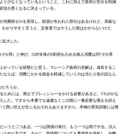
より少なくなっているということ。これに加えて政府が支出を削減
状況が悪くなるに決まっている」
が消費税ゼロを実現し、財源が失われた部分はあるけれど、高級な
た。わかりやすく言うと、定食屋ではそうした税はかからないけど、
に拡大した。
.0％増）と伸び、GDP全体の6割弱を占める個人消費は同7.8％増
上がっている状態だと思う。マレーシア政府の見解は、成長するこ
たならば、消費にかかる税金を軽減していくのは当たり前の話なん
のだろうか。
するためには、廃止でプレッシャーをかける必要があると。5％がかな
入した。ですから本番でも遠慮なくこの国に一番必要な廃止を訴え
という買い控えが生じるおそれもありますから、本物の景気回復には廃
かというと二つある。一つは国債の発行。もう一つは税でやる。法人
いうやり方です。さらに、所得税についても累進性を強化し、分離