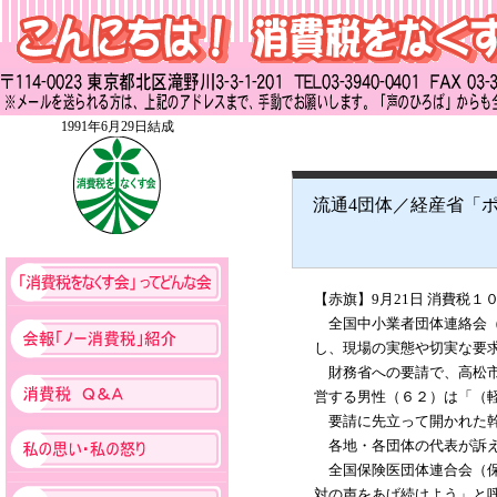
1991年6月29日結成
流通4団体／経産省「
【赤旗】9月21日 消費税
全国中小業者団体連絡会（
し、現場の実態や切実な要
財務省への要請で、高松市
営する男性（６２）は「（
要請に先立って開かれた幹
各地・各団体の代表が訴
全国保険医団体連合会（保
対の声をあげ続けよう」と