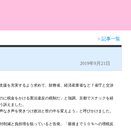
記事一覧
2019年9月21日
支援を充実するよう求めて、財務省、経済産業省など７省庁と交渉
のに税金をかける憲法違反の税制だ」と強調。京都でスナックを経
う訴えました。
声なき声を突きつけ政治と世の中を変えよう」と呼びかけました。
付削減と負担増を狙っていると告発。「最後まで１０％への増税反