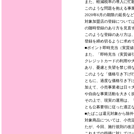
また、軽減税率の導入に忙
このような問題を抱える事
2020年6月の期限の延長
対象加盟店の登録について
の随時登録のあり方を見直
このような登録のあり方は
登録を締め切るように求め
■ポイント即時充当（実質
また、「即時充当（実質値
クレジットカードの利用や
あり、憂慮と失望を禁じ得
このような「価格引き下げ
ともに、過度な価格引き下
加えて、小売事業者は日々
や自由な事業活動を大きく
その上で、現実の運用は、
とも公募要領に従った適正
■たばこは還元対象から除外
対象商品については、小売
たが、今回、施行規則の改
これまでの指摘に対しては