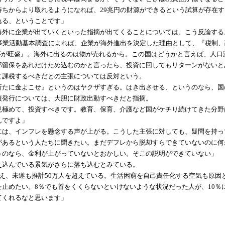
持ちからより取れるようになれば、29兆円の財源ができるという試算が存在
れる、ということです」
外に企業が出ていくといった指摘が出てくることについては、こう反論する
事業活動基本調査によれば、企業が海外進出を決定した理由として、『税制、融
需要が旺盛』。海外に出るのは物が売れるから。この国はどうかと言えば、人
部留保をあれだけため込むのかと言ったら、投資に回してもリターンがないと
課税するべきだとの主張については反対という。
新たに金よこせ』というのはヤクザすぎる。はき出させる、というのなら、国
発行については、大胆に財政出動すべきだと指摘。
見極めて、投資すべきです。教育、保育、介護など国がケチり続けてきた分野
んですよ」
は、インフレを懸念する声が上がる。こうした主張に対しても、疑問を持っ
があるという人たちに聞きたい。まだデフレから脱却すらできていないのに何
うのなら、金利が上がっていないとおかしい。そこの説明ができていない」
込んでいる景気がさらに落ち込むとみている。
超え、未遂も推計50万人を超えている。生活困窮を自己責任化する空気も原
を止めたい。8％でも首をくくらないといけないような状況だった人が、10
てくれるなと思います」