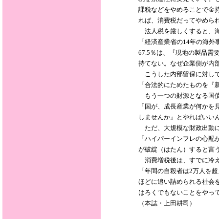
課税などをやめることで金
れば、消費税だってやめら
法人税を厳しくすると、海
「経済産業省の14年の海外
67.5％は、『現地の製品
持てない。なぜ企業側が内
こうした内部留保に対して
「合法的にためたものを『
もう一つの財源となる国債
「国が、成長産業が何かを
しませんか』とやればいい
ただ、大規模な財政出動に
「ハイパーインフレの心配
が破綻（はたん）すると言
消費増税後は、すでに冷え
「年間の自殺者は2万人を
ほどに追い詰められる社会
はろくでもないことをやっ
（本誌・上田耕司）