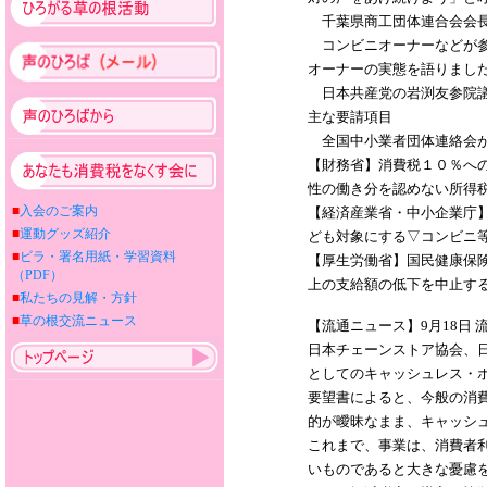
千葉県商工団体連合会会長
コンビニオーナーなどが参
オーナーの実態を語りまし
日本共産党の岩渕友参院議
主な要請項目
全国中小業者団体連絡会が
【財務省】消費税１０％へ
性の働き分を認めない所得
■
入会のご案内
【経済産業省・中小企業庁
■
運動グッズ紹介
ども対象にする▽コンビニ
■
ビラ・署名用紙・学習資料
【厚生労働省】国民健康保
（PDF）
上の支給額の低下を中止す
■
私たちの見解・方針
■
草の根交流ニュース
【流通ニュース】9月18日
日本チェーンストア協会、
としてのキャッシュレス・
要望書によると、今般の消
的が曖昧なまま、キャッシ
これまで、事業は、消費者
いものであると大きな憂慮