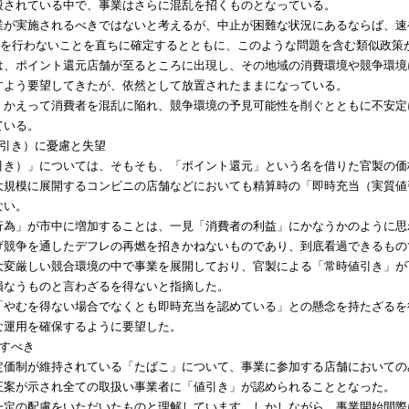
殺されている中で、事業はさらに混乱を招くものとなっている。
業が実施されるべきではないと考えるが、中止が困難な状況にあるならば、速
などを行わないことを直ちに確定するとともに、このような問題を含む類似政
は、ポイント還元店舗が至るところに出現し、その地域の消費環境や競争環境
すよう要望してきたが、依然として放置されたままになっている。
、かえって消費者を混乱に陥れ、競争環境の予見可能性を削ぐとともに不安定
ている。
値引き）に憂慮と失望
引き）」については、そもそも、「ポイント還元」という名を借りた官製の価
大規模に展開するコンビニの店舗などにおいても精算時の「即時充当（実質値
ない。
行為」が市中に増加することは、一見「消費者の利益」にかなうかのように思
げ競争を通したデフレの再燃を招きかねないものであり、到底看過できるもの
大変厳しい競合環境の中で事業を展開しており、官製による「常時値引き」が
損なうものと言わざるを得ないと指摘した。
「やむを得ない場合でなくとも即時充当を認めている」との懸念を持たざるを
な運用を確保するように要望した。
すべき
定価制が維持されている「たばこ」について、事業に参加する店舗においての
正案が示され全ての取扱い事業者に「値引き」が認められることとなった。
一定の配慮をいただいたものと理解しています。しかしながら、事業開始間際