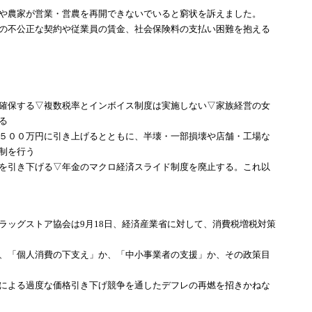
や農家が営業・営農を再開できないでいると窮状を訴えました。
の不公正な契約や従業員の賃金、社会保険料の支払い困難を抱える
確保する▽複数税率とインボイス制度は実施しない▽家族経営の女
る
５００万円に引き上げるとともに、半壊・一部損壊や店舗・工場な
制を行う
を引き下げる▽年金のマクロ経済スライド制度を廃止する。これ以
ラッグストア協会は9月18日、経済産業省に対して、消費税増税対策
、「個人消費の下支え」か、「中小事業者の支援」か、その政策目
による過度な価格引き下げ競争を通したデフレの再燃を招きかねな