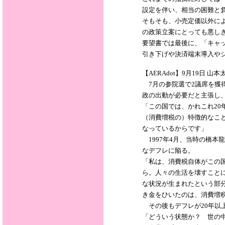
設定を伴い、相当の困難と
そもそも、小売定価以外に
の政策立案にとっても悪し
要望書では最後に、「キャ
引き下げや決済端末導入や
【AERAdot】9月19日
7月の参院選で2議席を獲
政の出動が必要だと主張し
「この国では、かれこれ2
（消費増税の）特徴的なこ
なっているからです」
1997年4月、当時の橋本
なデフレに陥る。
「私は、消費税自体がこの
ら。人々の生活を壊すこと
な状況が生まれたという部
き金をひいたのは、消費増
その後もデフレが20年以
「どういう状態か？ 世の