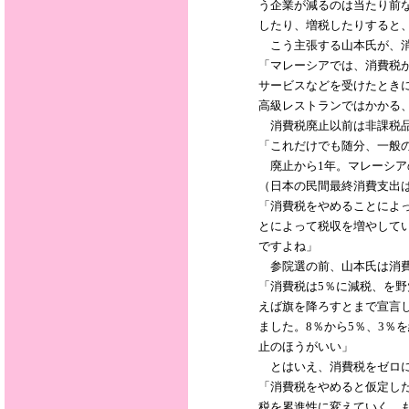
う企業が減るのは当たり前
したり、増税したりすると
こう主張する山本氏が、消
「マレーシアでは、消費税
サービスなどを受けたとき
高級レストランではかかる
消費税廃止以前は非課税品目
「これだけでも随分、一般
廃止から1年。マレーシアの2
（日本の民間最終消費支出は
「消費税をやめることによ
とによって税収を増やして
ですよね」
参院選の前、山本氏は消費
「消費税は5％に減税、を
えば旗を降ろすとまで宣言
ました。8％から5％、3
止のほうがいい」
とはいえ、消費税をゼロに
「消費税をやめると仮定し
税を累進性に変えていく。