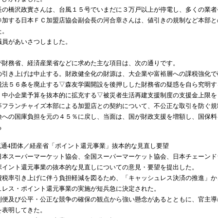
の橋沢政實さんは、台風１５号でいまだに３万戸以上が停電し、多くの業者
加する日本ＦＣ加盟店協会副会長の河合章さんは、値引きの規制など本部と
た。
員があいさつしました。
財務省、経済産業省などに求めた主な項目は、次の通りです。
の引き上げは中止する。財政健全化の財源は、大企業や富裕層への課税強化で
税法５６条を廃止する▽森友学園開設を後押しした財務省の疑惑を自ら究明す
】中小企業予算を抜本的に拡充する▽被災者生活再建支援制度の支援金上限を
等フランチャイズ本部による加盟店との契約について、不公正な取引を防ぐ規
険への国庫負担を元の４５％に戻し、当面は、国が財政支援を増額し、国保料
る
 流通4団体／経産省「ポイント還元事業」抜本的な見直し要望
日本スーパーマーケット協会、全国スーパーマーケット協会、日本チェーンド
ポイント還元事業の抜本的な見直しについての意見・要望を提出した。
費税率引き上げに伴う負担軽減を図るため、「キャッシュレス決済の推進」か
ュレス・ポイント還元事業の実施が短兵急に決定された。
利便及び公平・公正な競争の確保の観点から強い懸念があるとともに、官主導
を表明してきた。