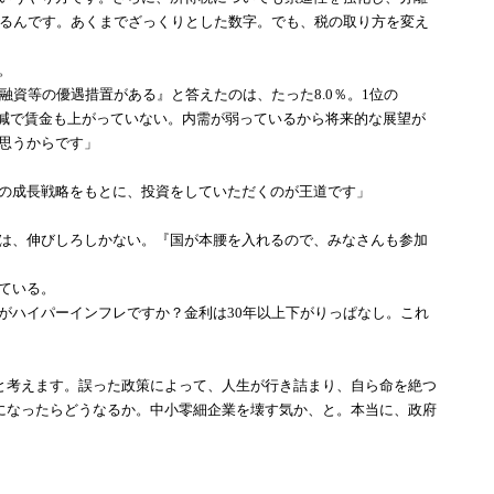
するんです。あくまでざっくりとした数字。でも、税の取り方を変え
。
資等の優遇措置がある』と答えたのは、たった8.0％。1位の
口減で賃金も上がっていない。内需が弱っているから将来的な展望が
思うからです」
の成長戦略をもとに、投資をしていただくのが王道です」
は、伸びしろしかない。『国が本腰を入れるので、みなさんも参加
ている。
がハイパーインフレですか？金利は30年以上下がりっぱなし。これ
因と考えます。誤った政策によって、人生が行き詰まり、自ら命を絶つ
％になったらどうなるか。中小零細企業を壊す気か、と。本当に、政府