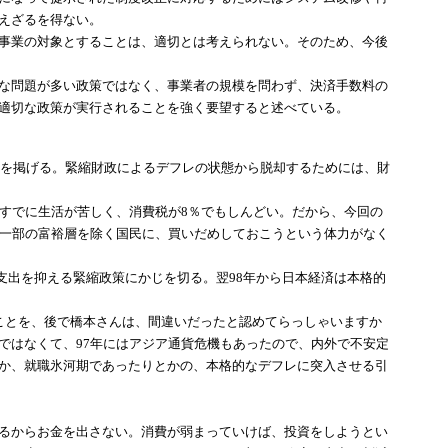
えざるを得ない。
事業の対象とすることは、適切とは考えられない。そのため、今後
な問題が多い政策ではなく、事業者の規模を問わず、決済手数料の
適切な政策が実行されることを強く要望すると述べている。
」を掲げる。緊縮財政によるデフレの状態から脱却するためには、財
すでに生活が苦しく、消費税が8％でもしんどい。だから、今回の
は一部の富裕層を除く国民に、買いだめしておこうという体力がなく
支出を抑える緊縮政策にかじを切る。翌98年から日本経済は本格的
ことを、後で橋本さんは、間違いだったと認めてらっしゃいますか
ではなくて、97年にはアジア通貨危機もあったので、内外で不安定
か、就職氷河期であったりとかの、本格的なデフレに突入させる引
るからお金を出さない。消費が弱まっていけば、投資をしようとい