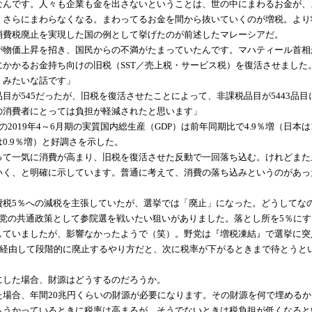
なんです。人々も企業も金を出さないということは、世の中にまわるお金が、
、さらにまわらなくなる。まわってるお金を間から抜いていくのが増税。より
費税廃止を実現した国の例として挙げたのが前述したマレーシアだ。
が物価上昇を招き、国民からの不満がたまっていたんです。マハティール首相
にかかるお金持ち向けの旧税（SST／売上税・サービス税）を復活させまし
、みたいな話です」
が545だったが、旧税を復活させたことによって、非課税品目が5443品目
の消費者にとっては負担が軽減されたと思います」
019年4～6月期の実質国内総生産（GDP）は前年同期比で4.9％増（日本は1
0.9％増）と好調さを示した。
って一気に消費が高まり、旧税を復活させた反動で一回落ち込む。けれどまた
いく、と明確に示しています。普通に考えて、消費の落ち込みというのがあっ
税5％への減税を主張していたが、選挙では「廃止」になった。どうしてな
野党の共通政策として参院選を戦いたい狙いがありました。落とし所を5％に
していましたが、影響なかったようで（笑）。野党は『増税凍結』で選挙に突
％を経由して段階的に廃止するやり方だと、次に税率が下がるときまで待とう
した場合、財源はどうするのだろうか。
た場合、年間20兆円くらいの財源が必要になります。その財源を何で埋める
もうかっているときに税率は高まるが、そうでないときは税負担が低くなると