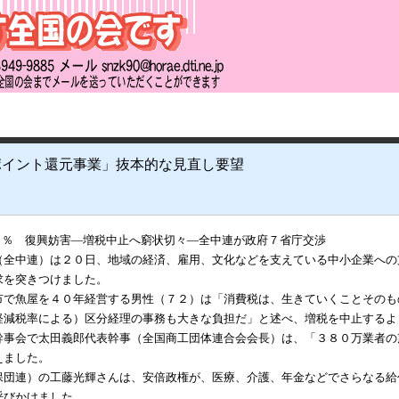
ポイント還元事業」抜本的な見直し要望
１０％ 復興妨害―増税中止へ窮状切々―全中連が政府７省庁交渉
全中連）は２０日、地域の経済、雇用、文化などを支えている中小企業への
求を突きつけました。
で魚屋を４０年経営する男性（７２）は「消費税は、生きていくことそのも
軽減税率による）区分経理の事務も大きな負担だ」と述べ、増税を中止するよ
事会で太田義郎代表幹事（全国商工団体連合会会長）は、「３８０万業者の
えました。
団連）の工藤光輝さんは、安倍政権が、医療、介護、年金などでさらなる給
呼びかけました。