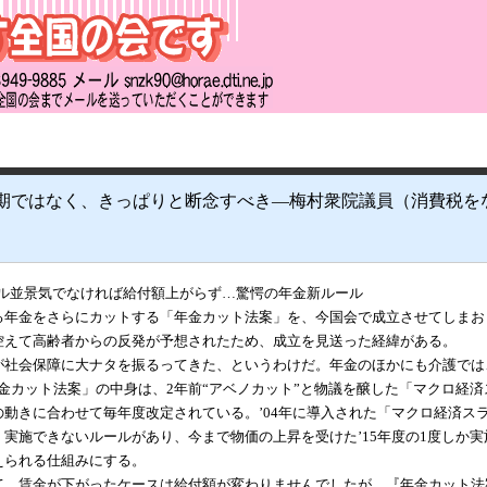
期ではなく、きっぱりと断念すべき―梅村衆院議員（消費税を
バブル並景気でなければ給付額上がらず…驚愕の年金新ルール
る年金をさらにカットする「年金カット法案」を、今国会で成立させてしまお
控えて高齢者からの反発が予想されたため、成立を見送った経緯がある。
が社会保障に大ナタを振るってきた、というわけだ。年金のほかにも介護では
金カット法案」の中身は、2年前“アベノカット”と物議を醸した「マクロ経
動きに合わせて毎年度改定されている。’04年に導入された「マクロ経済ス
実施できないルールがあり、今まで物価の上昇を受けた’15年度の1度しか
えられる仕組みにする。
て、賃金が下がったケースは給付額が変わりませんでしたが、『年金カット法