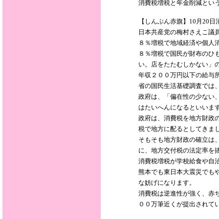
消費税増税と年金削減とい
【しんぶん赤旗】10月20
日本共産党の梅村さえこ議
８％増税で地域経済や個人
８％増税で国民が財布のひ
い。店をたたむしかない」
年収２００万円以下の給与
省の国民生活基礎調査では
政府は、「偏在性の少ない
はたいへんになるといいま
政府は、消費税を地方財政
税で地方に配るとしてきま
そもそも地方財政の確立は
に、地方交付税の法定率を
消費税増税が学校給食や自
熊本でも東日本大震災でも
な妨げになります。
消費税は逆進性が強く、赤
００万筆近くが提出されて