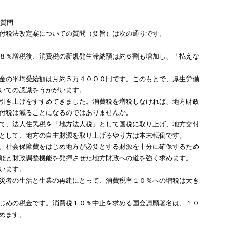
の質問
付税法改定案についての質問（要旨）は次の通りです。
８％増税後、消費税の新規発生滞納額は約６割も増加し、「払えな
金の平均受給額は月約５万４０００円です。このもとで、厚生労働
いての認識をうかがいます。
引き上げをすすめてきました。消費税を増税しなければ、地方財政
付税は減ることになるのではありませんか。
て、法人住民税を「地方法人税」として国税に取り上げ、地方交付
として、地方の自主財源を取り上げるやり方は本末転倒です。
。社会保障費をはじめ地方が必要とする財源を十分に確保するため
能と財政調整機能を発揮させた地方財政への道を強く求めます。
います。
災者の生活と生業の再建にとって、消費税率１０％への増税は大き
じめの税金です。消費税１０％中止を求める国会請願署名は、１０
めます。