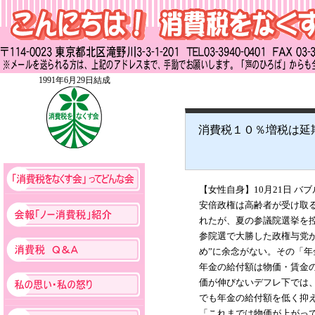
1991年6月29日結成
消費税１０％増税は延
【女性自身】10月21日 
安倍政権は高齢者が受け取
れたが、夏の参議院選挙を
参院選で大勝した政権与党
め”に余念がない。その「年
年金の給付額は物価・賃金の
価が伸びないデフレ下では、
でも年金の給付額を低く抑
「これまでは物価が上がっ