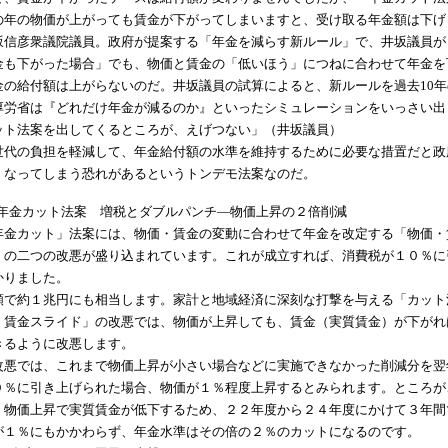
の年の物価が上がっても賃金が下がってしまいますと、受け取る年金額は下げ
坂信彦衆議院議員。政府が提案する「年金を減らす新ルール」で、井坂議員が
金も下がった場合」でも、物価と賃金の「低いほう」につねに合わせて年金を
の給付額は上がらないのだ。井坂議員の試算によると、新ルールを過去10年の
厚労省は『どれだけ年金が減るのか』といったシミュレーションをいっさい出し
ット法案を出してくるところが、えげつない」（井坂議員）
世代の負担を軽減して、年金給付額の水準を維持するために必要な措置だと政
くなってしまう恐れがあるというトンデモ法案なのだ。
日 年金カット法案 増税とダブルパンチ―物価上昇の２倍削減
年金カット」法案には、物価・賃金の変動に合わせて年金を改定する「物価・
」の二つの改悪が盛り込まれています。これが成立すれば、消費税が１０％に
かりました。
額で約１兆円にも相当します。家計と地域経済に深刻な打撃を与える「カット
・賃金スライド」の改悪では、物価が上昇しても、賃金（実質賃金）が下がれ
きるように改悪します。
改悪では、これまで物価上昇が小さい場合などに実施できなかった削減分を翌
０％に引き上げられた場合、物価が１％程度上昇するとみられます。ところが
、物価上昇で実質賃金が低下するため、２２年度から２４年度にかけて３年間
が１％にもかかわらず、年金水準はその倍の２％のカットになるのです。