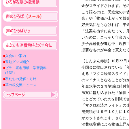
金がスライドされます。そ
こう語るのは、民進党の井
合」や「物価が上がって賃
好景気にならなければ、年金
「法案を出すにあたって、
いたのに、こっそり年金カ
少子高齢化が進む中、現役
必要なものが年金で買えな
■
入会のご案内
【しんぶん赤旗】10月22
■
運動グッズ紹介
今国会に提出されている「
■
ビラ・署名用紙・学習資料
（PDF）
える「マクロ経済スライド
■
私たちの見解・方針
のマイナスとなることが分
■
草の根交流ニュース
年金水準の２％削減は給付
法案に盛り込まれた「物価
にとどめていたのを削減で
「マクロ経済スライド」の
消費税が１９年１０月に１
がカットされます。さらに
消費税増税による物価上昇