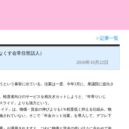
記事一覧
なくす会常任世話人）
2016年10月22日
うという暴挙に出ている。法案は一度、今年3月に、衆議院に提出さ
、軽度者向けのサービスを相次ぎカットしようと、“年寄りいじ
済スライド」よりも強力という。
ライド」は、物価・賃金の伸びよりも1％程度低く抑える仕組み。物
実施されていない。そこで「年金カット法案」を導入して、デフレ下
案』が適用されますと、つねに物価と賃金の低いほうに合わせて年