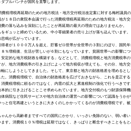
うダブルパンチが国民を直撃します。
日消費税増税再延期のための地方税法・地方交付税法改定案に対する梅村議員
員が１８日の衆院本会議で行った消費税増税再延期のための地方税法・地方交
消費の落ち込みを深刻にしたことが再延期の最大の理由ではありませんか。
もをギュッと締めているため、中小零細業者の売り上げが落ち込んでいます。
の悲鳴が広がっています。
所得者が１０００万人を超え、貯蓄ゼロ世帯が全世帯の３割にのぼり、国民年
、８％増税後、生活が苦しいが６割にもなっています。貧困世帯への影響につ
、安定的な地方税財政を構築する」などとして、消費税増税と地方消費税率の
すが、地方消費税率の引き上げによって地方税収が増えても、その分、地方交
の軸にしようとしてきました。そして、東京都と地方の財政格差を埋めるとし
した。消費税増税で、自治体の財政格差を広げておきながら、これを是正する
、消費税増税に頼るのではなく、内需の拡大と累進税制の強化で行うべきです
抜本的に引き上げることこそ求められています。地方交付税のもつ財源保障機
治体病院など住民サービスや地方自治体の運営への影響について認識をうかが
やっと住宅再建というときに大きくのしかかってくるのが消費税増税です。被
ちゃんから高齢者まですべての国民にかかり、いっさい免除のない、弱い者い
います。消費税１０％増税は延期ではなく、きっぱりと断念すべきことをもと