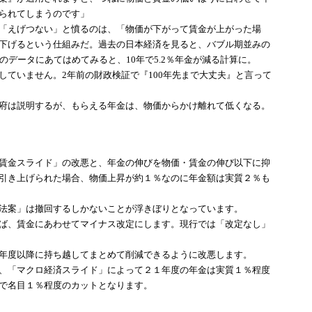
られてしまうのです」
「えげつない」と憤るのは、「物価が下がって賃金が上がった場
下げるという仕組みだ。過去の日本経済を見ると、バブル期並みの
データにあてはめてみると、10年で5.2％年金が減る計算に。
ていません。2年前の財政検証で『100年先まで大丈夫』と言って
府は説明するが、もらえる年金は、物価からかけ離れて低くなる。
賃金スライド」の改悪と、年金の伸びを物価・賃金の伸び以下に抑
引き上げられた場合、物価上昇が約１％なのに年金額は実質２％も
法案」は撤回するしかないことが浮きぼりとなっています。
ば、賃金にあわせてマイナス改定にします。現行では「改定なし」
年度以降に持ち越してまとめて削減できるように改悪します。
、「マクロ経済スライド」によって２１年度の年金は実質１％程度
で名目１％程度のカットとなります。