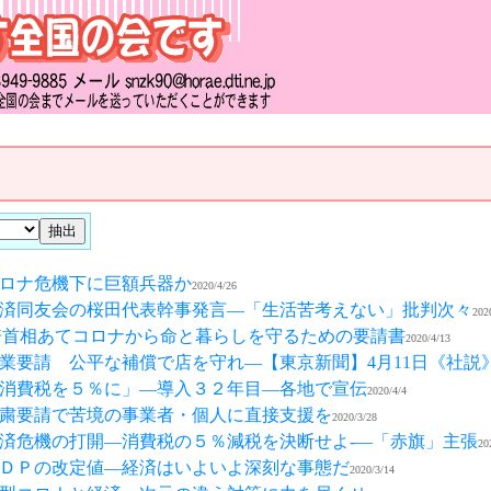
ロナ危機下に巨額兵器か
2020/4/26
済同友会の桜田代表幹事発言―「生活苦考えない」批判次々
202
倍首相あてコロナから命と暮らしを守るための要請書
2020/4/13
業要請 公平な補償で店を守れ―【東京新聞】4月11日《社説
消費税を５％に」―導入３２年目―各地で宣伝
2020/4/4
粛要請で苦境の事業者・個人に直接支援を
2020/3/28
済危機の打開―消費税の５％減税を決断せよ-—「赤旗」主張
20
ＤＰの改定値―経済はいよいよ深刻な事態だ
2020/3/14