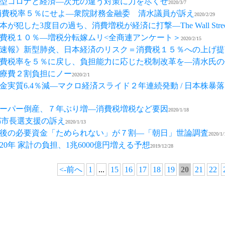
型コロナと経済—次元の違う対策に力を尽くせ
2020/3/7
消費税率５％にせよ―衆院財務金融委 清水議員が訴え
2020/2/29
した3度目の過ち、消費増税が経済に打撃—The Wall Street Jo
費税１０％―増税分転嫁ムリ<全商連アンケート＞
2020/2/15
速報》新型肺炎、日本経済のリスク＝消費税１５％への上げ提
費税率を５％に戻し、負担能力に応じた税制改革を―清水氏の
療費２割負担にノー
2020/2/1
金実質6.4％減―マクロ経済スライド２年連続発動 / 日本株
ーパー倒産、７年ぶり増―消費税増税など要因
2020/1/18
都市長選支援の訴え
2020/1/13
後の必要資金「ためられない」が７割—「朝日」世論調査
2020/1/
20年 家計の負担、1兆6000億円増える予想
2019/12/28
<-前へ
1
...
15
16
17
18
19
20
21
22