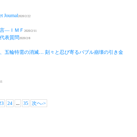
urnal
2020/2/22
言―ＩＭＦ
2020/2/11
代表質問
2020/2/8
暴落、五輪特需の消滅… 刻々と忍び寄るバブル崩壊の引き金
11
23
24
...
35
次へ->