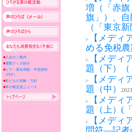
増（「赤旗
旗」）、自
（「東京新
【メディ
める免税農
【メディ
■
入会のご案内
■
運動グッズ紹介
題（下）（
■
ビラ・署名用紙・学習資料
（PDF）
【メディ
■
私たちの見解・方針
題（中）
■
草の根交流ニュース
2021
【メディ
題（上）(
【メディ
問符―記者