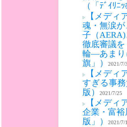
（「ﾃﾞｲﾘﾆ
【メディ
魂・無涙が
子（AER
徹底審議を
輪―あまり
旗」）
2021/7/
【メディ
すぎる事務
版）
2021/7/25
【メディ
企業・富裕
版」）
2021/7/