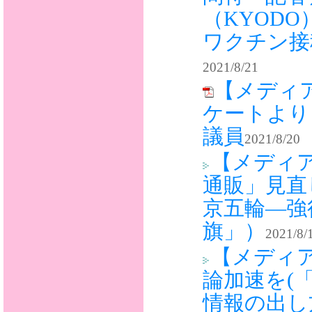
（KYOD
ワクチン接
2021/8/21
【メディ
ケートより
議員
2021/8/20
【メディ
通販」見直
京五輪―強
旗」）
2021/8/
【メディ
論加速を(
情報の出し