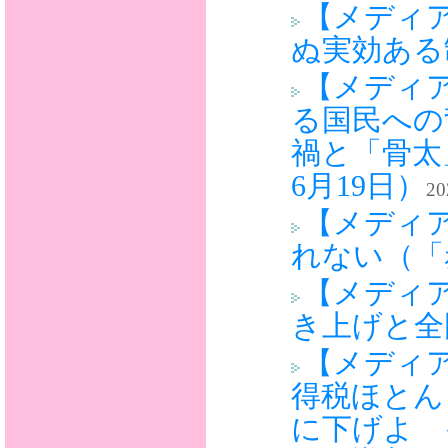
【メディ
ぬ実効ある
【メディ
る国民への
禍と「骨太
6月19日）
20
【メディア
れない（「
【メディ
き上げと全
【メディ
得税ほとん
に下げよ 