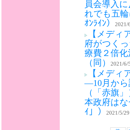
員会導入に
れでも五輪
ｵﾝﾗｲﾝ）
2021/
【メディア
府がつくっ
療費２倍化
（同）
2021/6/
【メディ
―10月か
（「赤旗」
本政府はな
ｲ」）
2021/5/29