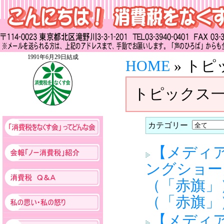
1991年6月29日結成
HOME
» ト
トピックス
カテゴリー
【メディ
ングショー
（「赤旗」
（「赤旗」
【メディ